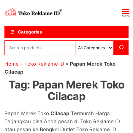
Skip
Toko
JAGOAN
to
IKLAN
Reklame
Menu
the
ID
content
Categories
Home
»
Toko Reklame ID
»
Papan Merek Toko
Cilacap
Tag:
Papan Merek Toko
Cilacap
Papan Merek Toko
Cilacap
Termurah Harga
Terjangkau bisa Anda pesan di Toko Reklame ID
atau pesan ke Bengkel Outlet Toko Reklame ID