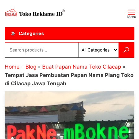
Skip
Toko
JAGOAN
to
IKLAN
Reklame
Menu
the
ID
content
Categories
Home
»
Blog
»
Buat Papan Nama Toko Cilacap
»
Tempat Jasa Pembuatan Papan Nama Plang Toko
di Cilacap Jawa Tengah