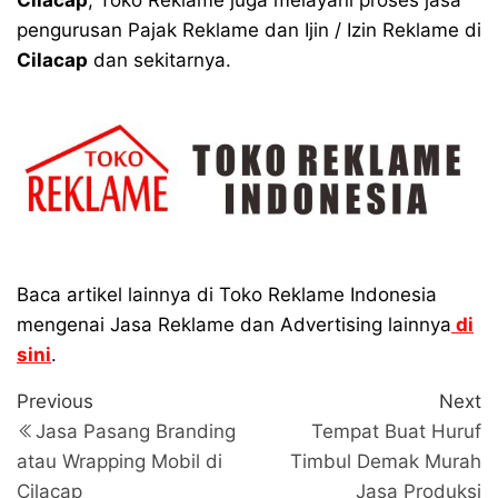
Cilacap
, Toko Reklame juga melayani proses jasa
pengurusan Pajak Reklame dan Ijin / Izin Reklame di
Cilacap
dan sekitarnya.
Baca artikel lainnya di Toko Reklame Indonesia
mengenai Jasa Reklame dan Advertising lainnya
di
sini
.
Navigasi
Previous
N
Previous
Next
Post
P
pos
Jasa Pasang Branding
Tempat Buat Huruf
atau Wrapping Mobil di
Timbul Demak Murah
Cilacap
Jasa Produksi