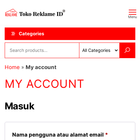
Skip
Toko
JAGOAN
to
IKLAN
Reklame
Menu
the
ID
content
Categories
Home
»
My account
MY ACCOUNT
Masuk
Wajib
Nama pengguna atau alamat email
*