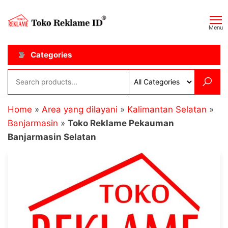
Skip
Toko
JAGOAN
to
IKLAN
Reklame
Menu
the
ID
content
Categories
Home
»
Area yang dilayani
»
Kalimantan Selatan
»
Banjarmasin
»
Toko Reklame Pekauman
Banjarmasin Selatan