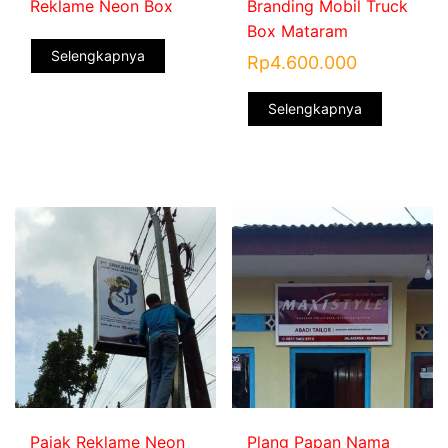
Reklame Neon Box
Branding Mobil Truck
Box Mataram
Selengkapnya
Rp
4.600.000
Selengkapnya
Pajak Reklame Neon
Plang Papan Nama