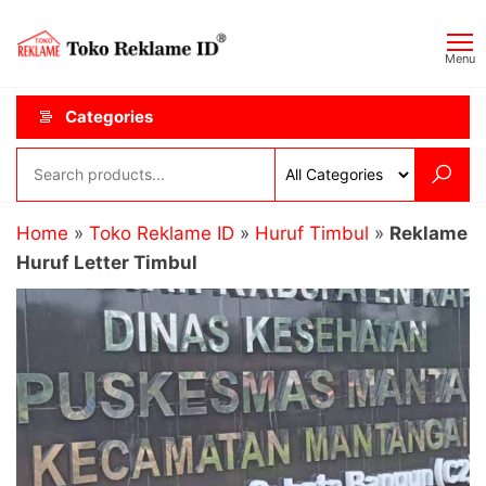
Skip
Toko
JAGOAN
to
IKLAN
Reklame
Menu
the
ID
content
Categories
Home
»
Toko Reklame ID
»
Huruf Timbul
»
Reklame
Huruf Letter Timbul