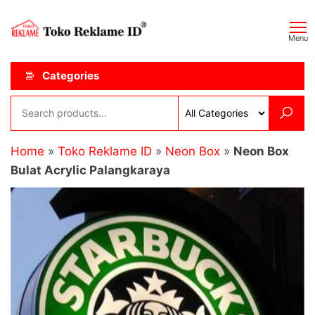
Skip
Toko
JAGOAN
to
IKLAN
Reklame
Menu
the
ID
content
Categories
Home
»
Toko Reklame ID
»
Neon Box
»
Neon Box
Bulat Acrylic Palangkaraya