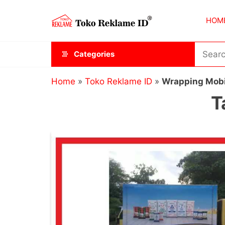
Skip
Toko
JAGOAN
to
HOM
IKLAN
Reklame
the
ID
content
Categories
Home
»
Toko Reklame ID
»
Wrapping Mobi
T