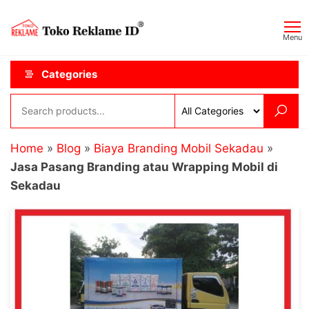
Skip
Toko
JAGOAN
to
IKLAN
Reklame
Menu
the
ID
content
Categories
Home
»
Blog
»
Biaya Branding Mobil Sekadau
»
Jasa Pasang Branding atau Wrapping Mobil di
Sekadau