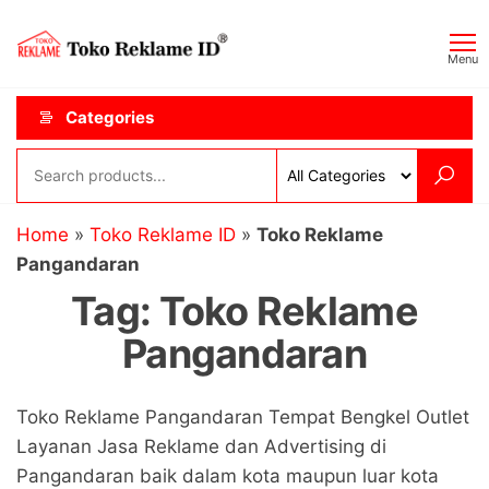
Skip
Toko
JAGOAN
to
IKLAN
Reklame
Menu
the
ID
content
Categories
Home
»
Toko Reklame ID
»
Toko Reklame
Pangandaran
Tag:
Toko Reklame
Pangandaran
Toko Reklame Pangandaran Tempat Bengkel Outlet
Layanan Jasa Reklame dan Advertising di
Pangandaran baik dalam kota maupun luar kota