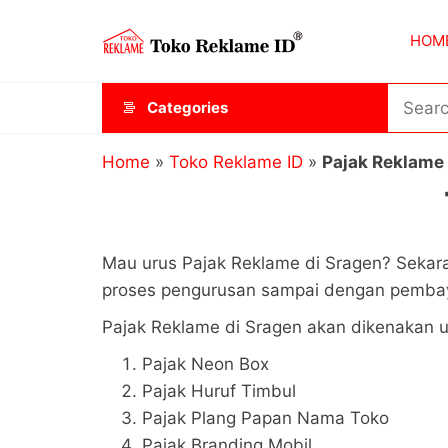
Skip
Toko
JAGOAN
to
HOM
IKLAN
Reklame
the
ID
content
Categories
Home
»
Toko Reklame ID
»
Pajak Reklame
Mau urus Pajak Reklame di Sragen? Sekar
proses pengurusan sampai dengan pembay
Pajak Reklame di Sragen akan dikenakan un
Pajak Neon Box
Pajak Huruf Timbul
Pajak Plang Papan Nama Toko
Pajak Branding Mobil