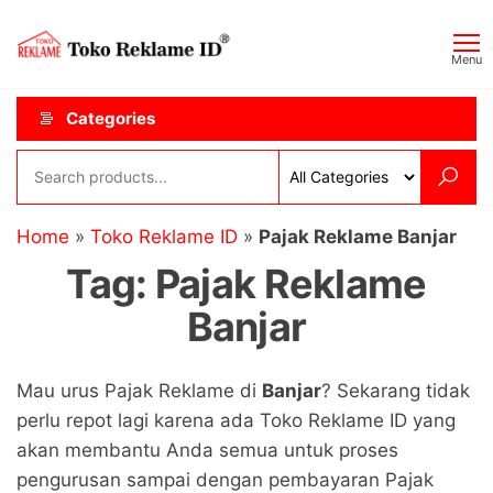
Skip
Toko
JAGOAN
to
IKLAN
Reklame
Menu
the
ID
content
Categories
Home
»
Toko Reklame ID
»
Pajak Reklame Banjar
Tag:
Pajak Reklame
Banjar
Mau urus Pajak Reklame di
Banjar
? Sekarang tidak
perlu repot lagi karena ada Toko Reklame ID yang
akan membantu Anda semua untuk proses
pengurusan sampai dengan pembayaran Pajak