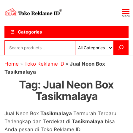
Skip
Toko
JAGOAN
to
IKLAN
Reklame
Menu
the
ID
content
Categories
Home
»
Toko Reklame ID
»
Jual Neon Box
Tasikmalaya
Tag:
Jual Neon Box
Tasikmalaya
Jual Neon Box
Tasikmalaya
Termurah Terbaru
Terlengkap dan Terdekat di
Tasikmalaya
bisa
Anda pesan di Toko Reklame ID.