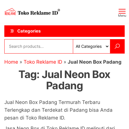
Skip
Toko
JAGOAN
to
IKLAN
Reklame
Menu
the
ID
content
Categories
Home
»
Toko Reklame ID
»
Jual Neon Box Padang
Tag:
Jual Neon Box
Padang
Jual Neon Box Padang Termurah Terbaru
Terlengkap dan Terdekat di Padang bisa Anda
pesan di Toko Reklame ID.
Jasa Neon Box di Toko Reklame ID meliputi dari