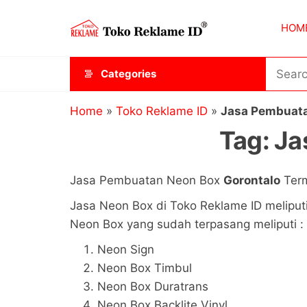
Skip
Toko
JAGOAN
to
HOM
IKLAN
Reklame
the
ID
content
Categories
Home
»
Toko Reklame ID
»
Jasa Pembuata
Tag:
Ja
Jasa Pembuatan Neon Box
Gorontalo
Term
Jasa Neon Box di Toko Reklame ID meliput
Neon Box yang sudah terpasang meliputi :
Neon Sign
Neon Box Timbul
Neon Box Duratrans
Neon Box Backlite Vinyl