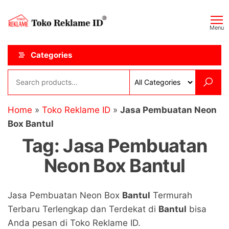
Skip
Toko
JAGOAN
to
IKLAN
Reklame
Menu
the
ID
content
Categories
Home
»
Toko Reklame ID
»
Jasa Pembuatan Neon
Box Bantul
Tag:
Jasa Pembuatan
Neon Box Bantul
Jasa Pembuatan Neon Box
Bantul
Termurah
Terbaru Terlengkap dan Terdekat di
Bantul
bisa
Anda pesan di Toko Reklame ID.