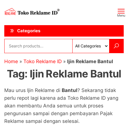
Skip
Toko
JAGOAN
to
IKLAN
Reklame
Menu
the
ID
content
Categories
Home
»
Toko Reklame ID
»
Ijin Reklame Bantul
Tag:
Ijin Reklame Bantul
Mau urus Ijin Reklame di
Bantul
? Sekarang tidak
perlu repot lagi karena ada Toko Reklame ID yang
akan membantu Anda semua untuk proses
pengurusan sampai dengan pembayaran Pajak
Reklame sampai dengan selesai.