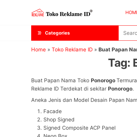
Skip
Toko
JAGOAN
to
HOM
IKLAN
Reklame
the
ID
content
Categories
Home
»
Toko Reklame ID
»
Buat Papan Na
Tag:
Buat Papan Nama Toko
Ponorogo
Termura
Reklame ID Terdekat di sekitar
Ponorogo
.
Aneka Jenis dan Model Desain Papan Nama 
Facade
Shop Signed
Signed Composite ACP Panel
Neon Box