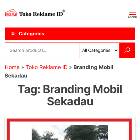
Skip
Toko
JAGOAN
to
IKLAN
Reklame
Menu
the
ID
content
Categories
Home
»
Toko Reklame ID
»
Branding Mobil
Sekadau
Tag:
Branding Mobil
Sekadau