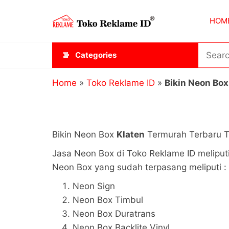
Skip
Toko
JAGOAN
to
HOM
IKLAN
Reklame
the
ID
content
Categories
Home
»
Toko Reklame ID
»
Bikin Neon Box
Bikin Neon Box
Klaten
Termurah Terbaru T
Jasa Neon Box di Toko Reklame ID meliput
Neon Box yang sudah terpasang meliputi :
Neon Sign
Neon Box Timbul
Neon Box Duratrans
Neon Box Backlite Vinyl