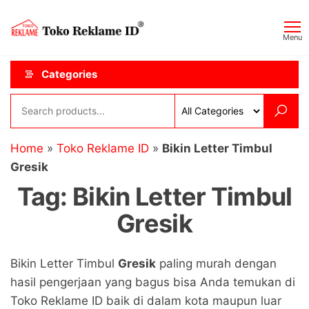
Skip
Toko
JAGOAN
to
IKLAN
Reklame
Menu
the
ID
content
Categories
Home
»
Toko Reklame ID
»
Bikin Letter Timbul
Gresik
Tag:
Bikin Letter Timbul
Gresik
Bikin Letter Timbul
Gresik
paling murah dengan
hasil pengerjaan yang bagus bisa Anda temukan di
Toko Reklame ID baik di dalam kota maupun luar