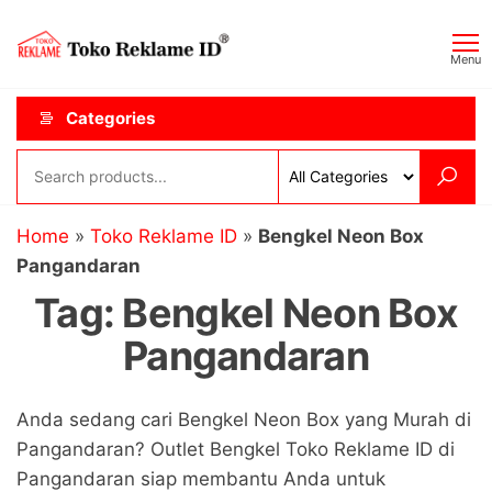
Skip
Toko
JAGOAN
to
IKLAN
Reklame
Menu
the
ID
content
Categories
Home
»
Toko Reklame ID
»
Bengkel Neon Box
Pangandaran
Tag:
Bengkel Neon Box
Pangandaran
Anda sedang cari Bengkel Neon Box yang Murah di
Pangandaran? Outlet Bengkel Toko Reklame ID di
Pangandaran siap membantu Anda untuk