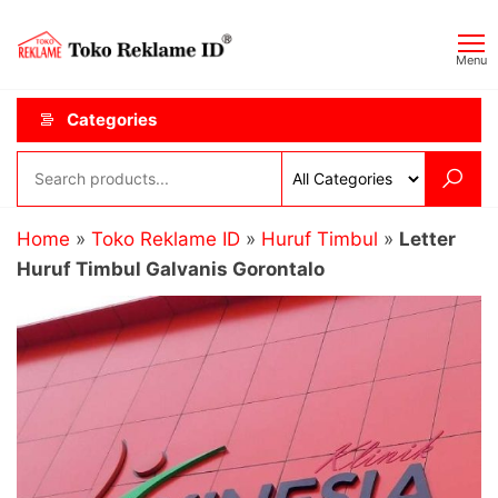
Skip
Toko
JAGOAN
to
IKLAN
Reklame
Menu
the
ID
content
Categories
Home
»
Toko Reklame ID
»
Huruf Timbul
»
Letter
Huruf Timbul Galvanis Gorontalo