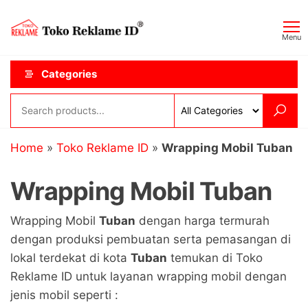
Skip
Toko
JAGOAN
to
IKLAN
Reklame
Menu
the
ID
content
Categories
Home
»
Toko Reklame ID
»
Wrapping Mobil Tuban
Wrapping Mobil Tuban
Wrapping Mobil
Tuban
dengan harga termurah
dengan produksi pembuatan serta pemasangan di
lokal terdekat di kota
Tuban
temukan di Toko
Reklame ID untuk layanan wrapping mobil dengan
jenis mobil seperti :