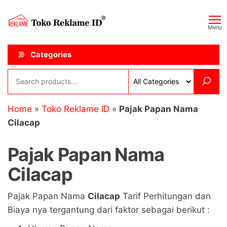
Skip
Toko
JAGOAN
to
IKLAN
Reklame
Menu
the
ID
content
Categories
Home
»
Toko Reklame ID
»
Pajak Papan Nama
Cilacap
Pajak Papan Nama
Cilacap
Pajak Papan Nama
Cilacap
Tarif Perhitungan dan
Biaya nya tergantung dari faktor sebagai berikut :