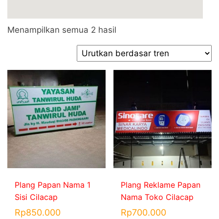
Diurutkan
Menampilkan semua 2 hasil
menurut
popularitas
Plang Papan Nama 1
Plang Reklame Papan
Sisi Cilacap
Nama Toko Cilacap
Rp
850.000
Rp
700.000