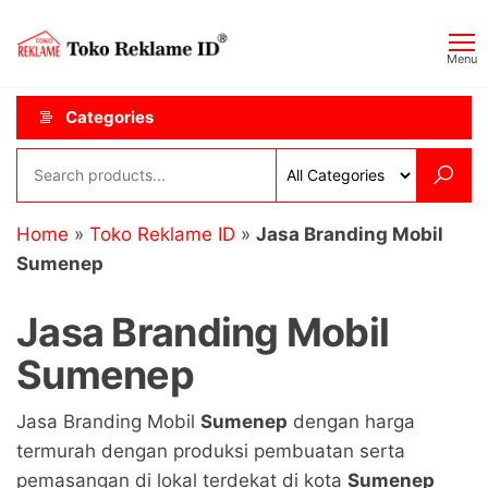
Skip
Toko
JAGOAN
to
IKLAN
Reklame
Menu
the
ID
content
Categories
Home
»
Toko Reklame ID
»
Jasa Branding Mobil
Sumenep
Jasa Branding Mobil
Sumenep
Jasa Branding Mobil
Sumenep
dengan harga
termurah dengan produksi pembuatan serta
pemasangan di lokal terdekat di kota
Sumenep