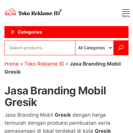
Skip
Toko
JAGOAN
to
IKLAN
Reklame
Menu
the
ID
content
Categories
Home
»
Toko Reklame ID
»
Jasa Branding Mobil
Gresik
Jasa Branding Mobil
Gresik
Jasa Branding Mobil
Gresik
dengan harga
termurah dengan produksi pembuatan serta
pemasangan di lokal terdekat di kota
Gresik