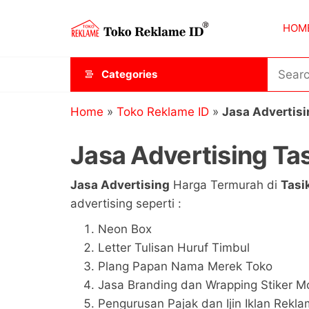
Skip
Toko
JAGOAN
to
HOM
IKLAN
Reklame
the
ID
content
Categories
Home
»
Toko Reklame ID
»
Jasa Advertis
Jasa Advertising Ta
Jasa Advertising
Harga Termurah di
Tasi
advertising seperti :
Neon Box
Letter Tulisan Huruf Timbul
Plang Papan Nama Merek Toko
Jasa Branding dan Wrapping Stiker Mo
Pengurusan Pajak dan Ijin Iklan Rekl