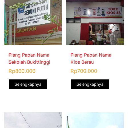
Plang Papan Nama
Plang Papan Nama
Sekolah Bukittinggi
Kios Berau
Rp
800.000
Rp
700.000
Selengkapnya
Selengkapnya