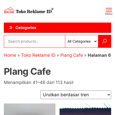
Skip
Toko
JAGOAN
to
IKLAN
Reklame
Menu
the
ID
content
Categories
Home
»
Toko Reklame ID
»
Plang Cafe
»
Halaman 6
Plang Cafe
Diurutkan
Menampilkan 41–48 dari 113 hasil
menurut
popularitas