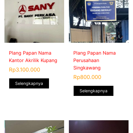
Plang Papan Nama
Plang Papan Nama
Kantor Akrilik Kupang
Perusahaan
Singkawang
Rp
3.100.000
Rp
800.000
Selengkapnya
Selengkapnya