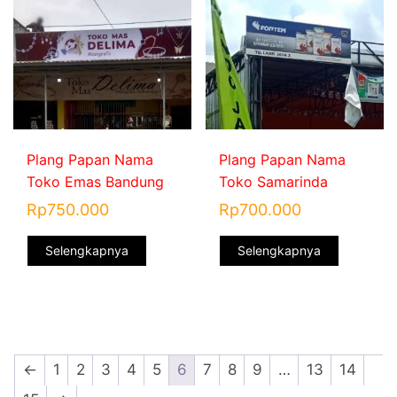
Plang Papan Nama
Plang Papan Nama
Toko Emas Bandung
Toko Samarinda
Rp
750.000
Rp
700.000
Selengkapnya
Selengkapnya
←
1
2
3
4
5
6
7
8
9
…
13
14