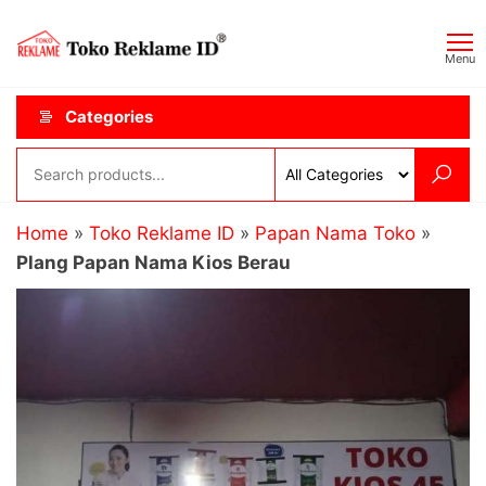
Skip
Toko
JAGOAN
to
IKLAN
Reklame
Menu
the
ID
content
Categories
Home
»
Toko Reklame ID
»
Papan Nama Toko
»
Plang Papan Nama Kios Berau