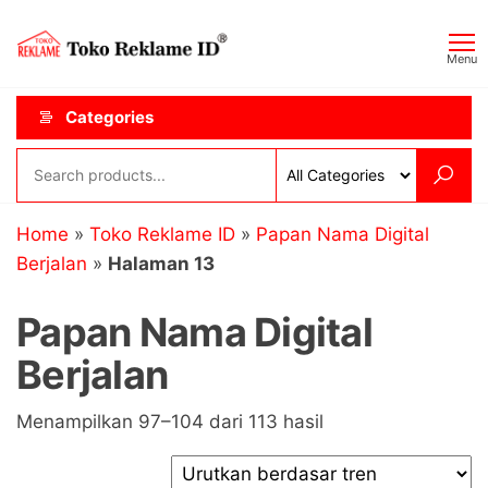
Skip
Toko
JAGOAN
to
IKLAN
Reklame
Menu
the
ID
content
Categories
Home
»
Toko Reklame ID
»
Papan Nama Digital
Berjalan
»
Halaman 13
Papan Nama Digital
Berjalan
Diurutkan
Menampilkan 97–104 dari 113 hasil
menurut
popularitas