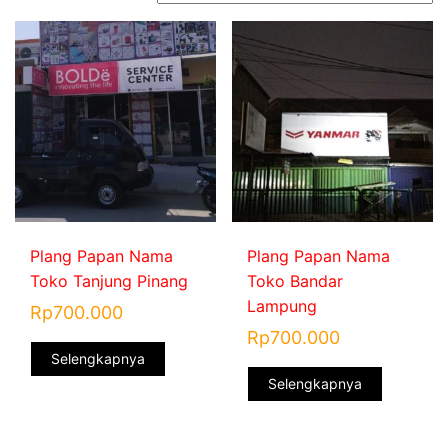
Plang Papan Nama
Plang Papan Nama
Toko Tanjung Pinang
Toko Bandar
Lampung
Rp
700.000
Rp
700.000
Selengkapnya
Selengkapnya