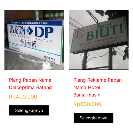
Plang Papan Nama
Plang Reklame Papan
Delcoprima Batang
Nama Hotel
Banjarmasin
Rp
400.000
Rp
600.000
Selengkapnya
Selengkapnya