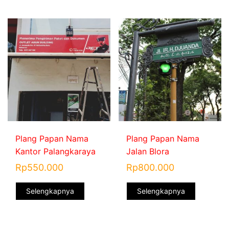
Plang Papan Nama
Plang Papan Nama
Kantor Palangkaraya
Jalan Blora
Rp
550.000
Rp
800.000
Selengkapnya
Selengkapnya