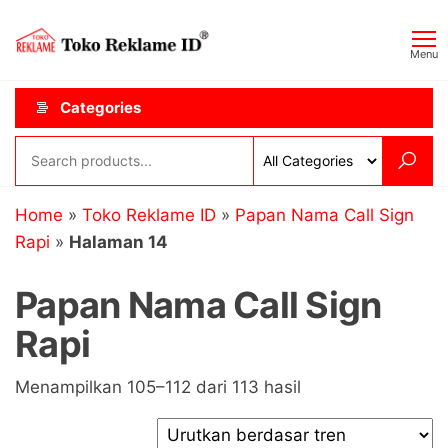
Skip
Toko
JAGOAN
to
IKLAN
Reklame
Menu
the
ID
content
Categories
Home
»
Toko Reklame ID
»
Papan Nama Call Sign
Rapi
»
Halaman 14
Papan Nama Call Sign
Rapi
Diurutkan
Menampilkan 105–112 dari 113 hasil
menurut
popularitas