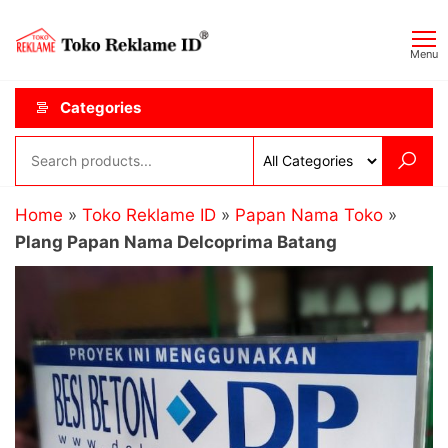
Skip
Toko
JAGOAN
to
IKLAN
Reklame
Menu
the
ID
content
Categories
Home
»
Toko Reklame ID
»
Papan Nama Toko
»
Plang Papan Nama Delcoprima Batang