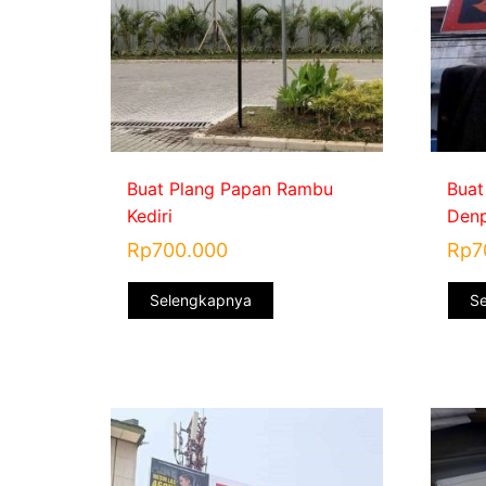
Buat Plang Papan Rambu
Buat
Kediri
Denp
Rp
700.000
Rp
7
Selengkapnya
S