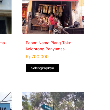
ama
Papan Nama Plang Toko
Kelontong Banyumas
Rp
700.000
Selengkapnya