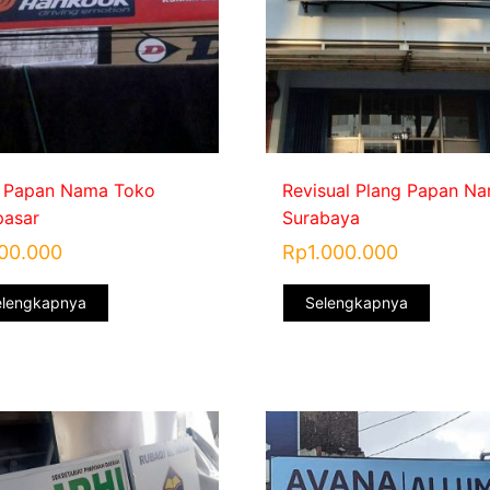
 Papan Nama Toko
Revisual Plang Papan N
asar
Surabaya
00.000
Rp
1.000.000
elengkapnya
Selengkapnya