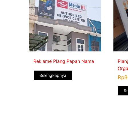
Reklame Plang Papan Nama
Plan
Orga
Selengkapnya
Rp
8
S