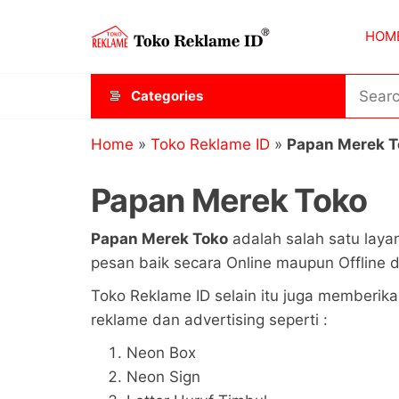
Skip
Toko
JAGOAN
to
HOM
IKLAN
Reklame
the
ID
content
Categories
Home
»
Toko Reklame ID
»
Papan Merek T
Papan Merek Toko
Papan Merek Toko
adalah salah satu laya
pesan baik secara Online maupun Offline d
Toko Reklame ID selain itu juga memberika
reklame dan advertising seperti :
Neon Box
Neon Sign