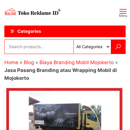
Skip
Toko
JAGOAN
to
IKLAN
Reklame
Menu
the
ID
content
Categories
Home
»
Blog
»
Biaya Branding Mobil Mojokerto
»
Jasa Pasang Branding atau Wrapping Mobil di
Mojokerto