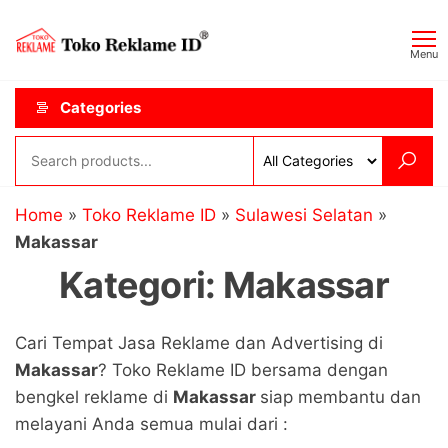
Skip
Toko
JAGOAN
to
IKLAN
Reklame
Menu
the
ID
content
Categories
Home
»
Toko Reklame ID
»
Sulawesi Selatan
»
Makassar
Kategori:
Makassar
Cari Tempat Jasa Reklame dan Advertising di
Makassar
? Toko Reklame ID bersama dengan
bengkel reklame di
Makassar
siap membantu dan
melayani Anda semua mulai dari :