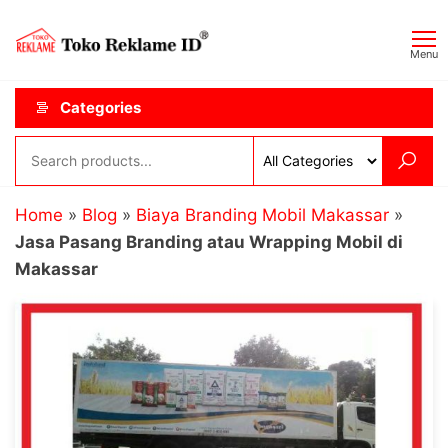
Skip
Toko
JAGOAN
to
IKLAN
Reklame
Menu
the
ID
content
Categories
Home
»
Blog
»
Biaya Branding Mobil Makassar
»
Jasa Pasang Branding atau Wrapping Mobil di
Makassar