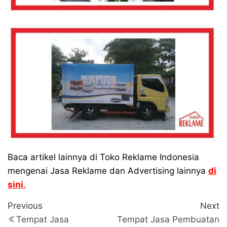
Baca artikel lainnya di Toko Reklame Indonesia
mengenai Jasa Reklame dan Advertising lainnya
di
sini
.
Navigasi
Previous
N
Previous
Next
Post
P
pos
Tempat Jasa
Tempat Jasa Pembuatan