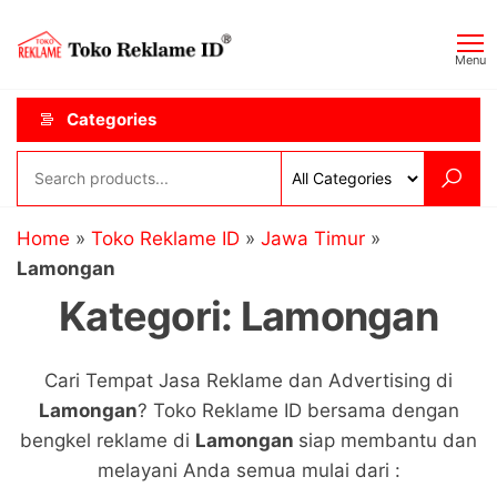
Skip
Toko
JAGOAN
to
IKLAN
Reklame
Menu
the
ID
content
Categories
Home
»
Toko Reklame ID
»
Jawa Timur
»
Lamongan
Kategori:
Lamongan
Cari Tempat Jasa Reklame dan Advertising di
Lamongan
? Toko Reklame ID bersama dengan
bengkel reklame di
Lamongan
siap membantu dan
melayani Anda semua mulai dari :