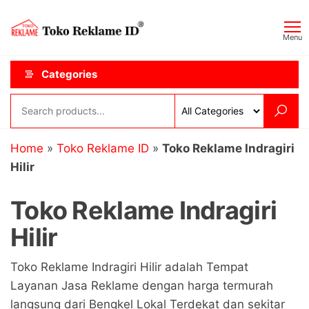
Skip
Toko
JAGOAN
to
IKLAN
Reklame
Menu
the
ID
content
Categories
Home
»
Toko Reklame ID
»
Toko Reklame Indragiri
Hilir
Toko Reklame Indragiri
Hilir
Toko Reklame Indragiri Hilir adalah Tempat
Layanan Jasa Reklame dengan harga termurah
langsung dari Bengkel Lokal Terdekat dan sekitar