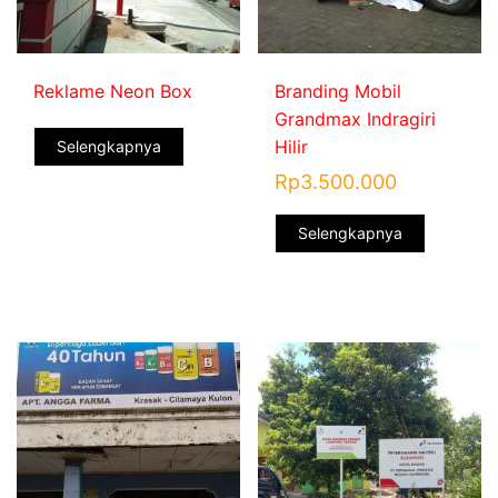
Reklame Neon Box
Branding Mobil
Grandmax Indragiri
Hilir
Selengkapnya
Rp
3.500.000
Selengkapnya