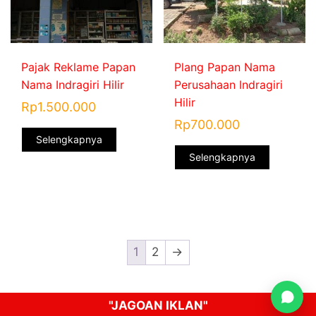
Pajak Reklame Papan
Plang Papan Nama
Nama Indragiri Hilir
Perusahaan Indragiri
Hilir
Rp
1.500.000
Rp
700.000
Selengkapnya
Selengkapnya
1
2
→
"JAGOAN IKLAN"