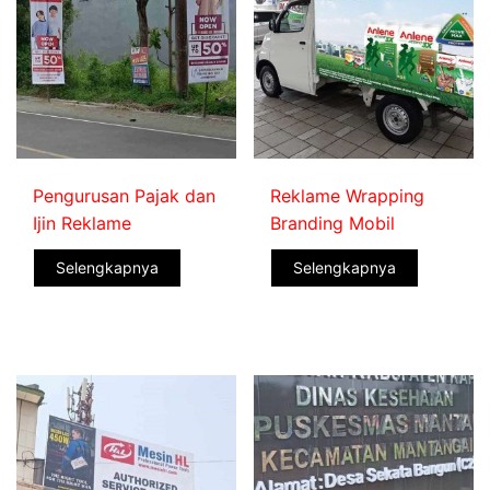
Pengurusan Pajak dan
Reklame Wrapping
Ijin Reklame
Branding Mobil
Selengkapnya
Selengkapnya