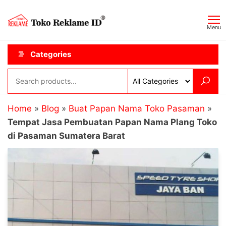
Skip
Toko
JAGOAN
to
IKLAN
Reklame
Menu
the
ID
content
Categories
Home
»
Blog
»
Buat Papan Nama Toko Pasaman
»
Tempat Jasa Pembuatan Papan Nama Plang Toko
di Pasaman Sumatera Barat