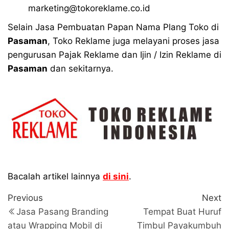
marketing@tokoreklame.co.id
Selain Jasa Pembuatan Papan Nama Plang Toko di
Pasaman
, Toko Reklame juga melayani proses jasa
pengurusan Pajak Reklame dan Ijin / Izin Reklame di
Pasaman
dan sekitarnya.
Bacalah artikel lainnya
di sini
.
Navigasi
Previous
N
Previous
Next
Post
P
pos
Jasa Pasang Branding
Tempat Buat Huruf
atau Wrapping Mobil di
Timbul Payakumbuh