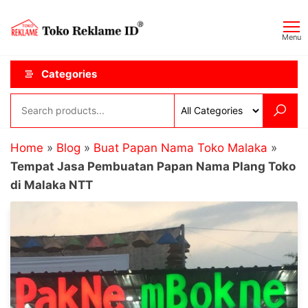
Skip
Toko
JAGOAN
to
IKLAN
Reklame
Menu
the
ID
content
Categories
Home
»
Blog
»
Buat Papan Nama Toko Malaka
»
Tempat Jasa Pembuatan Papan Nama Plang Toko
di Malaka NTT