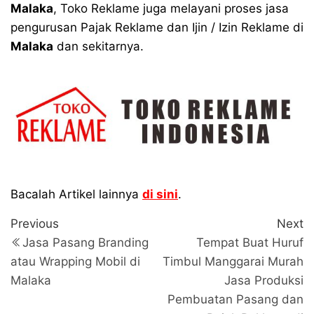
Malaka
, Toko Reklame juga melayani proses jasa
pengurusan Pajak Reklame dan Ijin / Izin Reklame di
Malaka
dan sekitarnya.
Bacalah Artikel lainnya
di sini
.
Navigasi
Previous
N
Previous
Next
Post
P
pos
Jasa Pasang Branding
Tempat Buat Huruf
atau Wrapping Mobil di
Timbul Manggarai Murah
Malaka
Jasa Produksi
Pembuatan Pasang dan