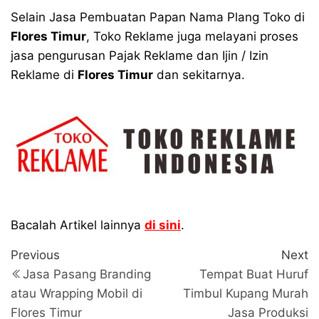
Selain Jasa Pembuatan Papan Nama Plang Toko di
Flores Timur
, Toko Reklame juga melayani proses
jasa pengurusan Pajak Reklame dan Ijin / Izin
Reklame di
Flores Timur
dan sekitarnya.
Bacalah Artikel lainnya
di sini
.
Navigasi
Previous
N
Previous
Next
Post
P
pos
Jasa Pasang Branding
Tempat Buat Huruf
atau Wrapping Mobil di
Timbul Kupang Murah
Flores Timur
Jasa Produksi