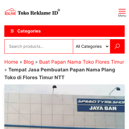
Skip
Toko
JAGOAN
to
IKLAN
Reklame
Menu
the
ID
content
Categories
Home
»
Blog
»
Buat Papan Nama Toko Flores Timur
»
Tempat Jasa Pembuatan Papan Nama Plang
Toko di Flores Timur NTT