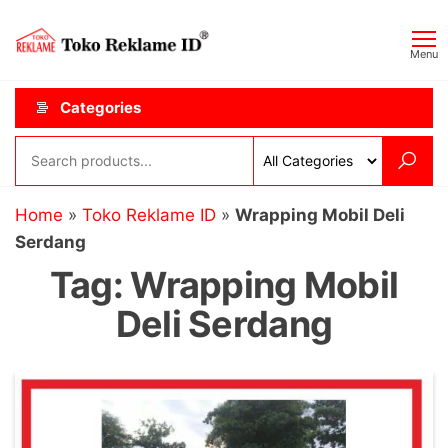
Skip
Toko
JAGOAN
to
IKLAN
Reklame
Menu
the
ID
content
Categories
Home
»
Toko Reklame ID
»
Wrapping Mobil Deli
Serdang
Tag:
Wrapping Mobil
Deli Serdang