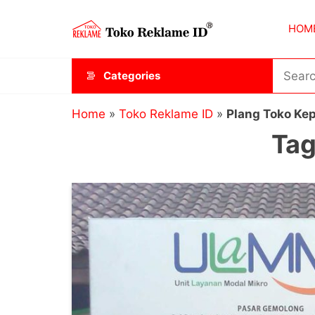
Skip
Toko
JAGOAN
to
HOM
IKLAN
Reklame
the
ID
content
Categories
Home
»
Toko Reklame ID
»
Plang Toko Ke
Tag