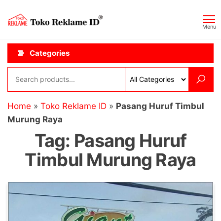
Skip
Toko
JAGOAN
to
IKLAN
Reklame
Menu
the
ID
content
Categories
Home
»
Toko Reklame ID
»
Pasang Huruf Timbul
Murung Raya
Tag:
Pasang Huruf
Timbul Murung Raya