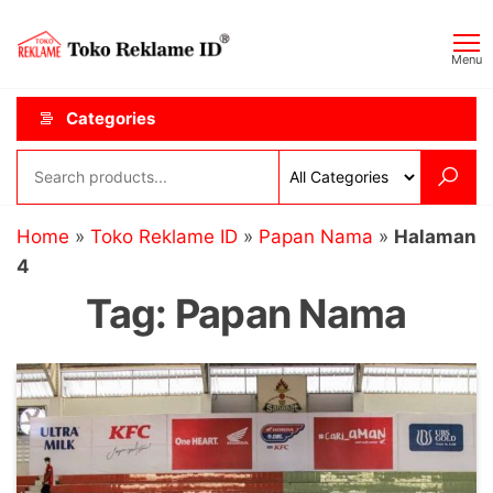
Skip
Toko
JAGOAN
to
IKLAN
Reklame
Menu
the
ID
content
Categories
Home
»
Toko Reklame ID
»
Papan Nama
»
Halaman
4
Tag:
Papan Nama