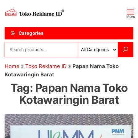
Skip
Toko
JAGOAN
to
IKLAN
Reklame
Menu
the
ID
content
Categories
Home
»
Toko Reklame ID
»
Papan Nama Toko
Kotawaringin Barat
Tag:
Papan Nama Toko
Kotawaringin Barat