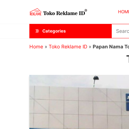
Skip
Toko
JAGOAN
to
HOM
IKLAN
Reklame
the
ID
content
Categories
Home
»
Toko Reklame ID
»
Papan Nama To