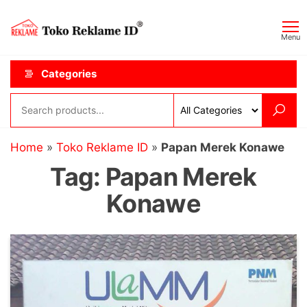
Skip
Toko
JAGOAN
to
IKLAN
Reklame
Menu
the
ID
content
Categories
Home
»
Toko Reklame ID
»
Papan Merek Konawe
Tag:
Papan Merek
Konawe