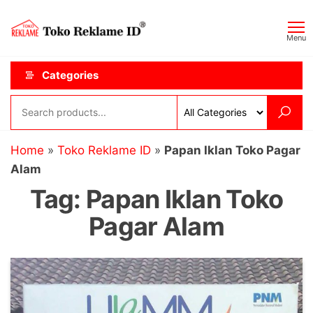
Skip
Toko
JAGOAN
to
IKLAN
Reklame
Menu
the
ID
content
Categories
Home
»
Toko Reklame ID
»
Papan Iklan Toko Pagar
Alam
Tag:
Papan Iklan Toko
Pagar Alam